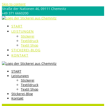
Skip to content
Straße der Nationen 46, 09111 Chemnitz
+49 371 6660200
produktion@future-werbung.de
START
LEISTUNGEN
Stickerei
Textildruck
Textil Shop
STICKEREI-BLOG
KONTAKT
START
Leistungen
Stickerei
Textildruck
Textil Shop
Stickerei-Blog
Kontakt